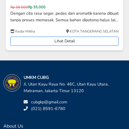
Rp 50.000
SALAD BUAH BESAR – SEGAR, CREAMY & ISI
MELIMPAH Salad buah ukuran BESAR berisi aneka buah
segar pilihan yang dipotong fresh dan disiram saus
Host Kitchen
KOTA ADM. JAKARTA PUSAT
creamy manis asam yang lezat. Cocok untuk rame-rame,
acara keluarga, arisan, atau stok di kulkas Ukuran: Besar /
Lihat Detail
Family Pack Topping: Keju parut / Choco chip / Jelly
(sesuai pilihan) Kemasan: Box tebal tertutup rapat
UMKM CUBG
Jl. Utan Kayu Raya No. 46C, Utan Kayu Utara,
Matraman, Jakarta Timur 13120
cubgkp@gmail.com
(021) 8591-6780
About Us