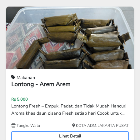
Disc 4%
Makanan
Nasi Box
Rp 26.000
Rp 25.000
Nasi Box Temu Tamu Terbuat dari Bahan-bahan yang
Fress dan berkualitas, sehingga menjadikan Nasi Box
Temu Tamu memiliki Citarasa lezat..
Temu Tamu
KOTA TANGERANG
Lihat Detail