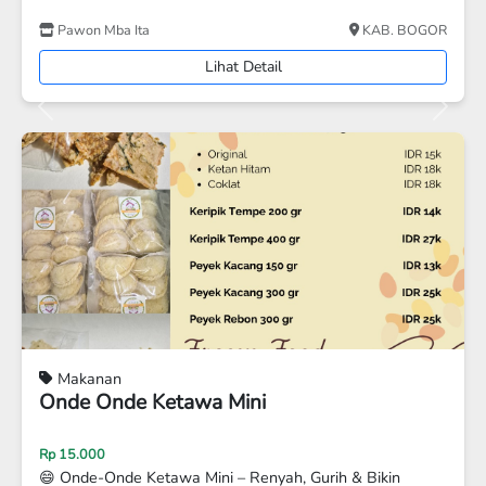
Ayam Dan Bebek Ummi
KOTA BEKASI
Lihat Detail
Previous
Next
Disc 15%
Makanan
TAHU BAKSO MENTAH
Rp 23.500
Rp 20.000
Tahu Bakso Mentah isi 10