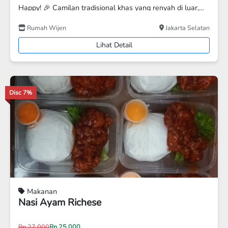
Bakso Menul
KOTA DEPOK
Lihat Detail
Disc 4%
Makanan
Tumpeng Nusantara
Rp 650.000
Rp 625.000