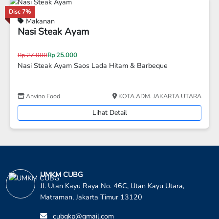
Kuliner Nusantara Pangan Lokal "goorich
KAB
"
TANG
Lihat Detail
beque
 JAKARTA UTARA
UMKM CUBG
Jl. Utan Kayu Raya No. 46C, Utan Kayu Utara,
Matraman, Jakarta Timur 13120
cubgkp@gmail.com