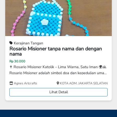
Kerajinan Tangan
n
Rosario Pendek tanpa nama pakai senar
Rp 10.000
🌍🙏
Rosario cantik & berkualitas untuk menemani setiap doa
mat
dan devosi Anda. Cocok untuk pribadi Katolik, kado baptis
a
hadiah komuni, atau persembahan rohani. 🌿
ATAN
Agnes Artcrafts
KOTA ADM. JAKARTA SELATA
t
Lihat Detail
an
ia –