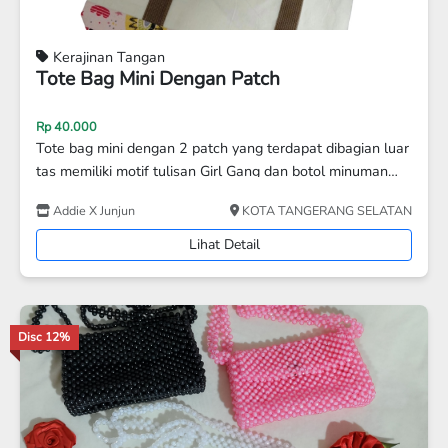
Kerajinan Tangan
TAS HP
Rp 120.000
Rp 100.000
luar
Tas dengan tali panjang dari manik-manik dengan desain
n
anyaman yang rapi dan seragam
nvas
ATAN
Adriana Hastarini
KOTA ADM. JAKARTA TIM
Lihat Detail
Disc 3%