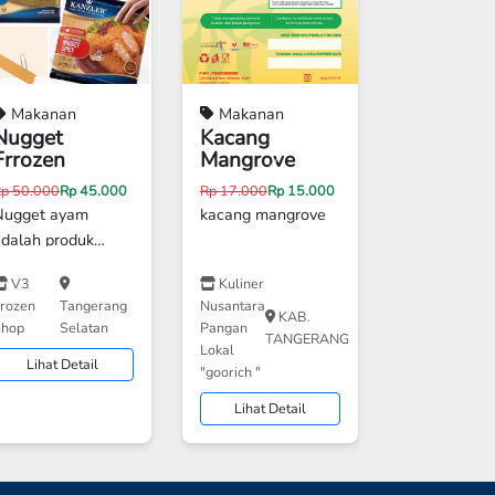
Makanan
Makanan
Nugget
Kacang
Frrozen
Mangrove
Next
Rp 50.000
Rp 45.000
Rp 17.000
Rp 15.000
Nugget ayam
kacang mangrove
adalah produk
olahan daging
V3
Kuliner
yam yang digiling,
rozen
Tangerang
Nusantara
dicmpur dengan
KAB.
Shop
Selatan
Pangan
TANGERANG
bumbu dan bahan
Lokal
Lihat Detail
lainnya, kemudian
"goorich "
ibenuk, dilapisi
Lihat Detail
tepung, dan
digoreng atau
dipanggang.