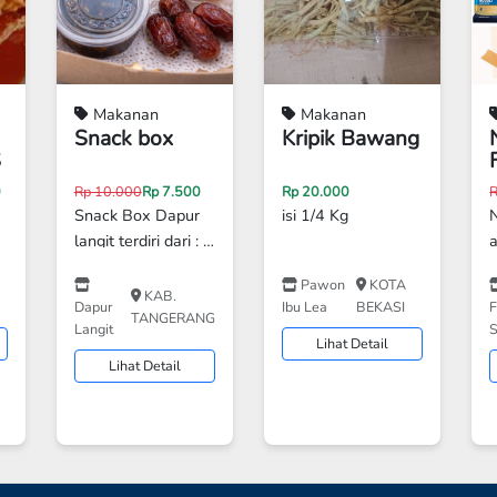
Makanan
Makanan
Snack box
Kripik Bawang
S
0
Rp 10.000
Rp 7.500
Rp 20.000
Snack Box Dapur
isi 1/4 Kg
langit terdiri dari : -
3 Snack atau - 2
Pawon
KOTA
Snack dan 1 Agar
a
KAB.
Dapur
Ibu Lea
BEKASI
F
Jelly
TANGERANG
Langit
Lihat Detail
Lihat Detail
d