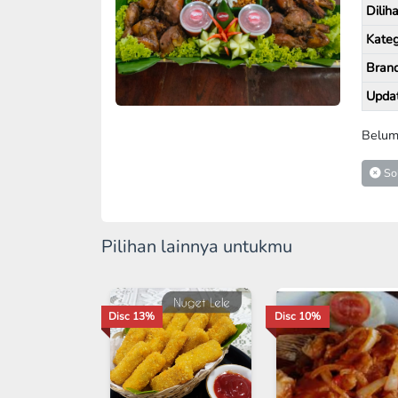
Diliha
Kateg
Bran
Upda
Belum
So
Pilihan lainnya untukmu
Disc 13%
Disc 10%