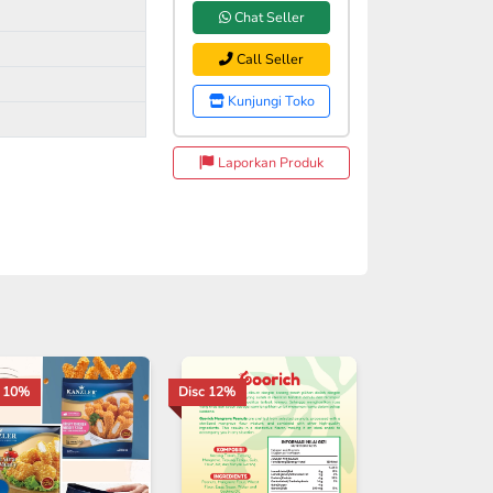
Chat Seller
Call Seller
Kunjungi Toko
Laporkan Produk
c 10%
Disc 12%