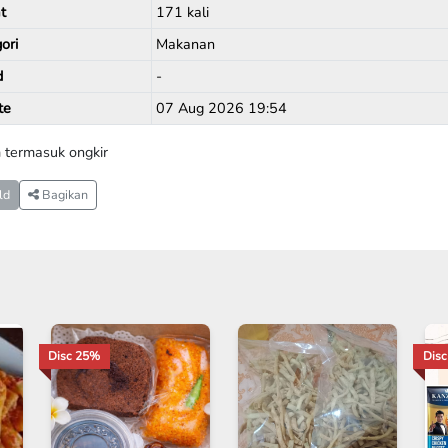
t
171 kali
ori
Makanan
d
-
te
07 Aug 2026 19:54
 termasuk ongkir
ld
Bagikan
Disc 25%
Dis