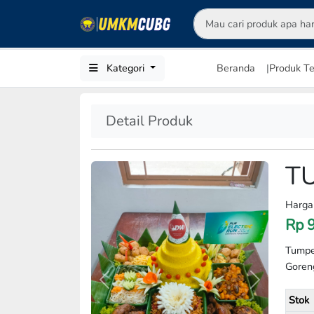
Kategori
Beranda
|
Produk Te
Detail Produk
T
Harga
Rp
Tumpe
Goren
Previous
Next
Stok