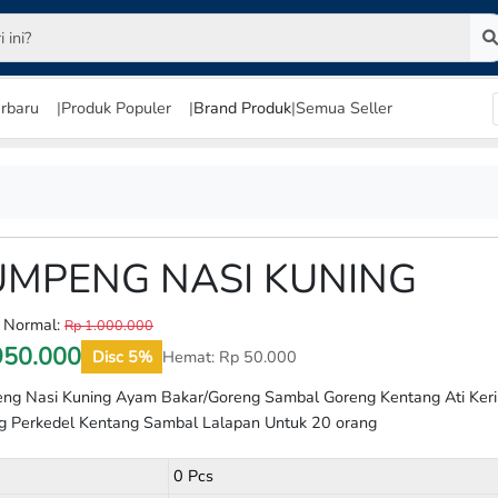
rbaru
|
Produk Populer
|
Brand Produk
|
Semua Seller
UMPENG NASI KUNING
 Normal:
Rp 1.000.000
950.000
Disc 5%
Hemat:
Rp
50.000
ng Nasi Kuning Ayam Bakar/Goreng Sambal Goreng Kentang Ati Keri
g Perkedel Kentang Sambal Lalapan Untuk 20 orang
0 Pcs