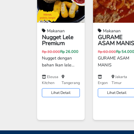
Makanan
Makanan
Nugget Lele
GURAME
Premium
ASAM MANI
Previous
Rp 30.000
Rp 26.000
Rp 60.000
Rp 54.00
Nugget dengan
GURAME ASAM
bahan Ikan lele
MANIS
segar. Kandungan
Eleusa
Jakarta
daging lele 85 %
Kitchen
Tangerang
Ergon
Timur
dari ikan lele yang
dipelihara sendiri
Lihat Detail
Lihat Detail
dengan baik
sehingga lebih
terjamin gizinya.
Cocok untuk anak
anak bekal sekolah
atau sarapan . Ayo