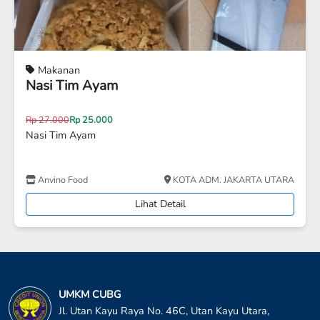
Makanan
Onde-Onde
Rp 18.000
Isi Kacang Hijau
Rouli Cake & Bakery
KAB. BEKASI
Lihat Detail
UMKM CUBG