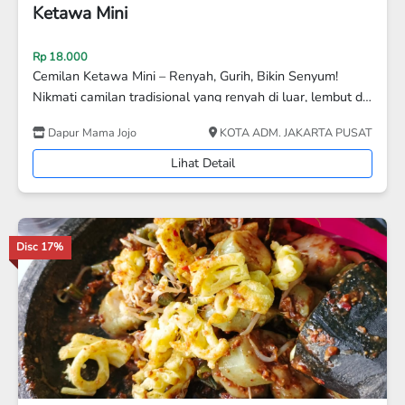
Rengginang GURIH
Rp 15.000
Rp 12.000
Rengginang Gurih Renyah
Aneka Keripik Mastiah
KAB. SERANG
Lihat Detail