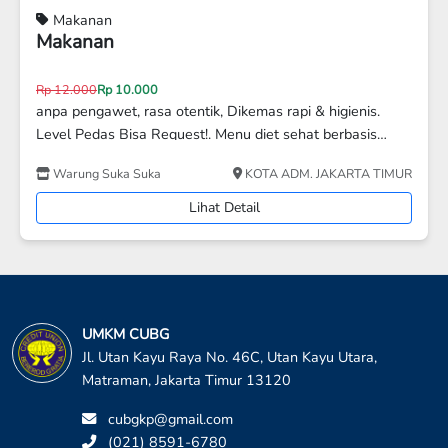
Makanan
Kepiting Mix Saos Padang dan Blackpepper
Rp 117.000
Kepiting segar pilihan dimasak dengan saus Padang khas,
pedas gurih menggoda, lengkap dengan isian seafood lain
yang bikin puas! Cocok untuk pecinta seafood sejati! 🍽️ 📌
Asiah Seafood
KOTA ADM. JAKARTA SELATAN
Level pedas bisa request: Mild / Sedang / Ekstra Pedas 📌
Tanpa pengawet, 100% HALAL, dan dikemas higienis
Lihat Detail
UMKM CUBG
Jl. Utan Kayu Raya No. 46C, Utan Kayu Utara,
Matraman, Jakarta Timur 13120
cubgkp@gmail.com
(021) 8591-6780