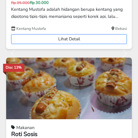
Rp 130.000
Rp 125.000
Uli hantaran di box
Happy Kitchen
KAB. TANGERANG
Lihat Detail
Previous
Next
Makanan
Somay Ikan Tenggara