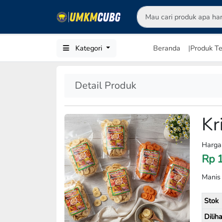
Kategori
Beranda
|
Produk Te
Detail Produk
Kr
Harga
Rp
Manis
Previous
Next
Stok
Diliha