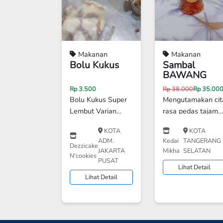
Makanan
Makanan
Bolu Kukus
Sambal
BAWANG
Previous
Rp 3.500
Rp 38.000
Rp 35.00
Bolu Kukus Super
Mengutamakan cit
Lembut Varian
rasa pedas tajam
Rasa: Vanila,
yang hangat dan
KOTA
KOTA
Cokelat, Pandan,
aroma bawang
ADM.
Kedai
TANGERANG
Gula Merah
yang kuat dan
Dezzicake
JAKARTA
Mikha
SELATAN
N'cookies
(sesuaikan) Bahan
wangi, cabai yang
PUSAT
Lihat Detail
Utama: Tepung
membara dan
Lihat Detail
terigu, telur, gula
minyak panas yan
pasir, susu cair /
menyatukan
santan, emulsifier
semuanya
(opsional),
menggugah selera