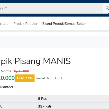
rbaru
|
Produk Populer
|
Brand Produk
|
Semua Seller
ipik Pisang MANIS
 Normal:
Rp 13.000
10.000
Disc 23%
Hemat:
Rp
3.000
 Mantoel
6 Pcs
t
337 kali