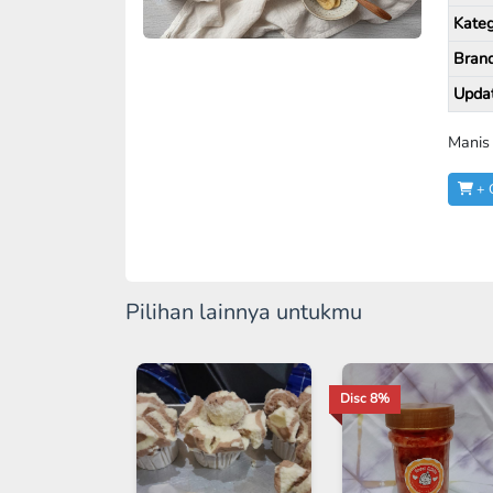
Kateg
Bran
Upda
Manis
+ 
Pilihan lainnya untukmu
Disc 8%