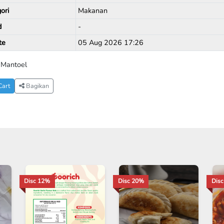
ori
Makanan
d
-
te
05 Aug 2026 17:26
 Mantoel
Cart
Bagikan
Disc 12%
Disc 20%
Dis