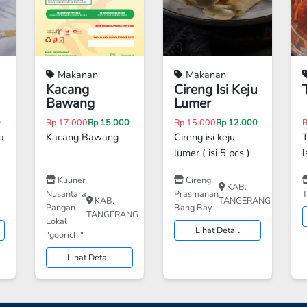
Makanan
Makanan
Kacang
Cireng Isi Keju
Bawang
Lumer
0
Rp 17.000
Rp 15.000
Rp 15.000
Rp 12.000
a
Kacang Bawang
Cireng isi keju
lumer ( isi 5 pcs )
l
Kuliner
Cireng
y
KAB.
Nusantara
Prasmanan
T
i
KAB.
TANGERANG
Pangan
Bang Bay
TANGERANG
Lokal
Lihat Detail
g
"goorich "
g
Lihat Detail
.