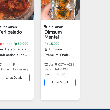
Makanan
Makanan
Teri balado
Dimsum
Mentai
Next
Rp 60.000
Rp 50.000
Rp 15.000
Teri Balado adalah
🥟 Dimsum
auk pedas gurih
Premium, Enak
khas Indonesia
Banget! Isi padat &
Lia
KOTA ADM.
ang terbuat dari
daging melimpah
rintine
Tangerang
Neka
JAKARTA
kan teri pilihan
Halal & higienis
Sari
TIMUR
yang digoreng
Praktis, tinggal
Lihat Detail
Lihat Detail
aring, lalu dibalut
kukus Cocok untuk
dengan sambal
semua usia 💛
balado khas
Sekali coba, pasti
berbumbu cabai
ingin pesan lagi!
merah, bawang,