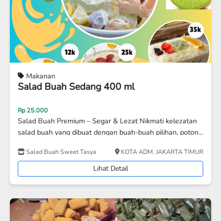
Makanan
Kripik Pisang MANIS
Rp 13.000
Rp 10.000
Manis Mantoel
Aneka Keripik Mastiah
KAB. SERANG
Lihat Detail
Previous
Next
Disc 13%