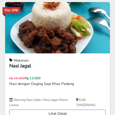
Disc 9%
Makanan
Nasi Bakar isi Ayam Suwir
Rp 22.000
Rp 20.000
Nasi Bakar Isi Ayam Suwir
Anvino Food
KOTA ADM. JAKARTA UTARA
Lihat Detail