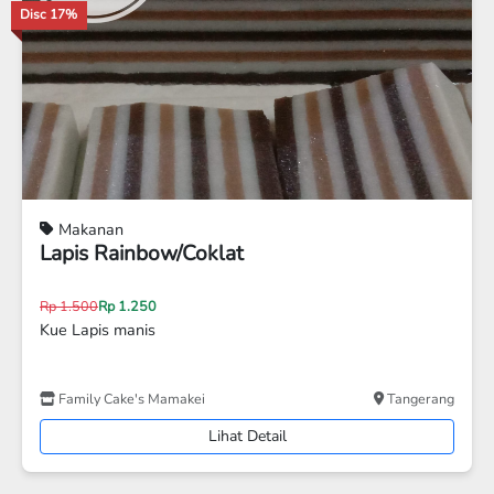
Disc 29%
Makanan
Kolak
Rp 7.000
Rp 5.000
Berbagai Varian Kolak Open Request isi
Pawon Mba Ita
KAB. BOGOR
Lihat Detail