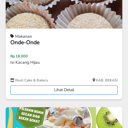
Makanan
Kripik Pisang
Rp 70.000
Isi 1 Kg. Rasa Manis dan Asin
Pawon Ibu Lea
KOTA BEKASI
Lihat Detail
Disc 23%