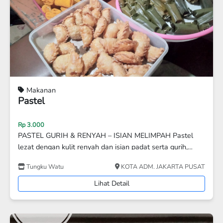
Makanan
Otak Otak Basreng Sambel Goang
Rp 15.000
Rp 13.000
basreng gurih dan sambal pedas
Bumi Akang
KAB. TANGERANG
Lihat Detail