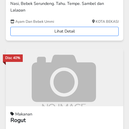
Nasi Pecel Ayam + sambal Lalapan
I
Pecel Lele
KOTA TANGERANG SELATAN
Lihat Detail
Disc 7%
Makanan
Nasi Bento