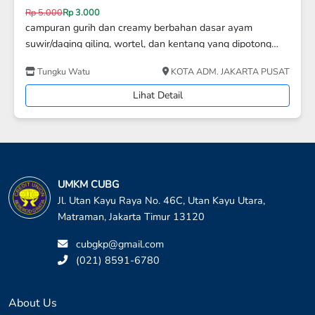
Rp 27.000
Rp 25.000
Nasi Bento Chicken Katsu,Fish Roll,Salad,Saos
T
Anvino Food
KOTA ADM. JAKARTA UTARA
Lihat Detail
UMKM CUBG
Jl. Utan Kayu Raya No. 46C, Utan Kayu Utara,
Matraman, Jakarta Timur 13120
cubgkp@gmail.com
(021) 8591-6780
About Us