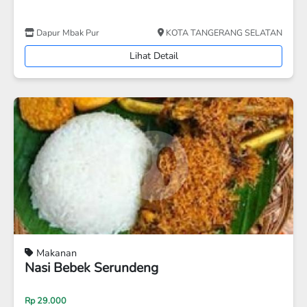
N
Dapur Bu Sri
KOTA TANGERANG SELATAN
Lihat Detail
Makanan
Pecel Lele
Rp 20.000