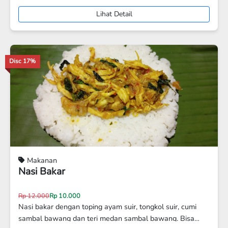
Cocok untuk camilan harian, suguhan tamu, maupun
hampers
Lihat Detail
Disc 12%
Makanan
Nasi Kuning
Rp 17.000
Rp 15.000
Nasi Kuning dengan laukdan sayur