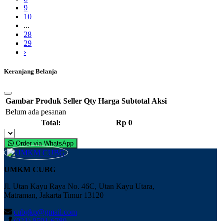
9
10
...
28
29
›
Keranjang Belanja
Gambar
Produk
Seller
Qty
Harga
Subtotal
Aksi
Belum ada pesanan
Total:
Rp 0
Order via WhatsApp
UMKM CUBG
Jl. Utan Kayu Raya No. 46C, Utan Kayu Utara,
Matraman, Jakarta Timur 13120
cubgkp@gmail.com
(021) 8591-6780