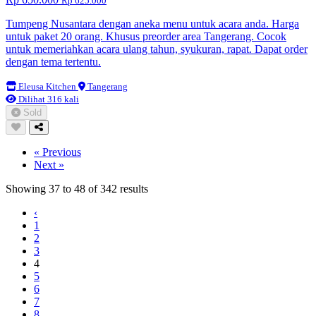
Rp 625.000
Tumpeng Nusantara dengan aneka menu untuk acara anda. Harga
untuk paket 20 orang. Khusus preorder area Tangerang. Cocok
untuk memeriahkan acara ulang tahun, syukuran, rapat. Dapat order
dengan tema tertentu.
Eleusa Kitchen
Tangerang
Dilihat 316 kali
Sold
« Previous
Next »
Showing
37
to
48
of
342
results
‹
1
2
3
4
5
6
7
8