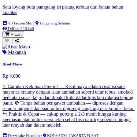
Satu loyang bolu panggang isi pisang terbuat dari bahan bahan
kualitas
V3 Frozen Shop
Tangerang Selatan
Dilihat 326 kali
+ Cart
Makanan
Risol Mayo
Rp 4.000
✨ Camilan Kekinian Favorit — Risol mayo adalah risol isi saus
mayones creamy dengan isian tambahan seperti telur rebus, smoked
beef atau sosis, keju, dan dibalut kulit dadar tipis lalu dilapisi tepung
panir. 🚫 Tanpa bahan pengawet tambahan — diproses dengan
standar higienis dan siap untuk digoreng langsung dari kondisi beku.
🍴 Praktis & Cepat — cukup goreng ± 2-3 menit hingga kuning
keemasan atau untuk versi lebih sehat bisa pan-fry sebentar hingga
luar renyah dan dalam meleleh.
Dezzicake N'cookies
KOTA ADM. JAKARTA PUSAT