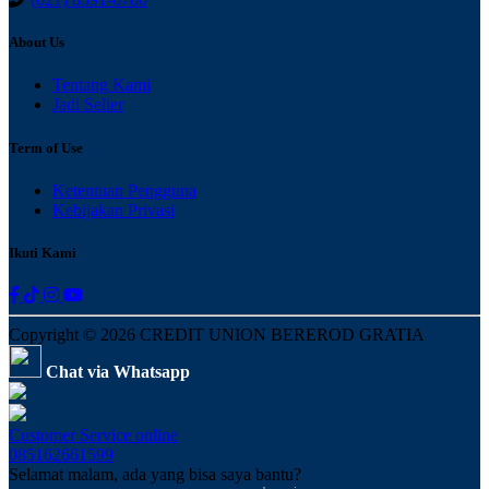
About Us
Tentang Kami
Jadi Seller
Term of Use
Ketentuan Pengguna
Kebijakan Privasi
Ikuti Kami
Copyright © 2026 CREDIT UNION BEREROD GRATIA
Chat via Whatsapp
Customer Service
online
085162661599
Selamat malam, ada yang bisa saya bantu?