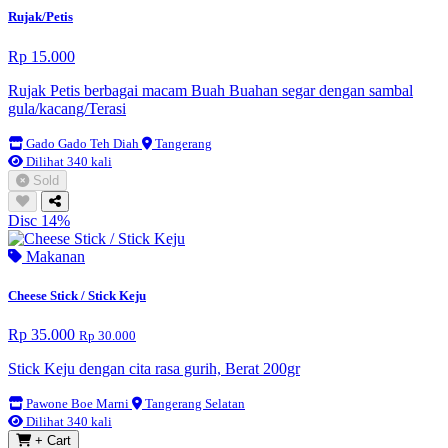
Rujak/Petis
Rp 15.000
Rujak Petis berbagai macam Buah Buahan segar dengan sambal
gula/kacang/Terasi
Gado Gado Teh Diah
Tangerang
Dilihat 340 kali
Sold
Disc 14%
Makanan
Cheese Stick / Stick Keju
Rp 35.000
Rp 30.000
Stick Keju dengan cita rasa gurih, Berat 200gr
Pawone Boe Marni
Tangerang Selatan
Dilihat 340 kali
+ Cart