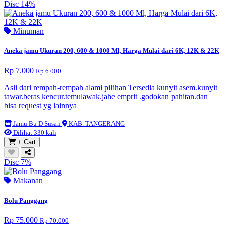
Disc 14%
Minuman
Aneka jamu Ukuran 200, 600 & 1000 Ml, Harga Mulai dari 6K, 12K & 22K
Rp 7.000
Rp 6.000
Asli dari rempah-rempah alami pilihan Tersedia kunyit asem.kunyit
tawar.beras kencur.temulawak.jahe emprit .godokan pahitan.dan
bisa request yg lainnya
Jamu Bu D Susan
KAB. TANGERANG
Dilihat 330 kali
+ Cart
Disc 7%
Makanan
Bolu Panggang
Rp 75.000
Rp 70.000