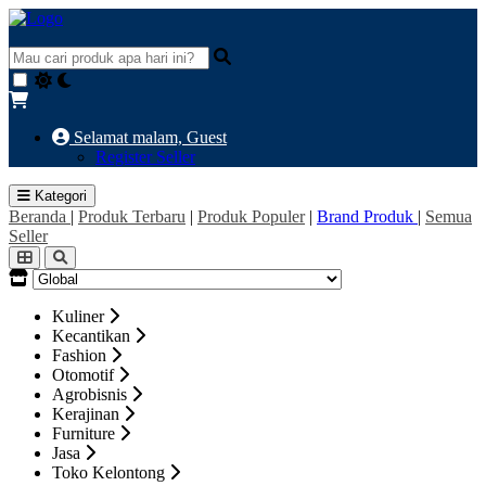
Selamat malam,
Guest
Register Seller
Kategori
Beranda
|
Produk Terbaru
|
Produk Populer
|
Brand Produk
|
Semua
Seller
Kuliner
Kecantikan
Fashion
Otomotif
Agrobisnis
Kerajinan
Furniture
Jasa
Toko Kelontong