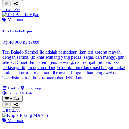
Disc 13%
Makanan
Teri Balado Hijau
Rp 40.000
Rp 35.000
Teri Balado Sambel Ijo adalah perpaduan ikan teri goreng renyah
dengan sambal ijo khas Minang yang pedas, segar, dan menggugah
selera. Dibuat dari cabai hijau, bawang, dan rempah pilihan, rasa
pedasnya ringan tapi nendang! Cocok untuk lauk nasi hangat, bekal
praktis, atau stok makanan di rumah. Tanpa bahan pengawet dan
bisa disimpan di kulkas agar tahan lebih lama
Trintine
Tangerang
Dilihat 336 kali
+ Cart
Disc 23%
Makanan