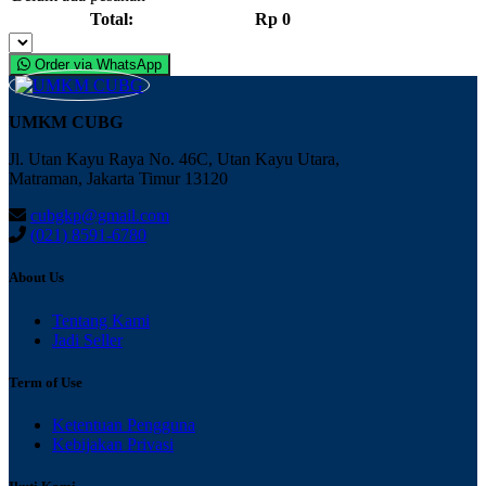
Total:
Rp 0
Order via WhatsApp
UMKM CUBG
Jl. Utan Kayu Raya No. 46C, Utan Kayu Utara,
Matraman, Jakarta Timur 13120
cubgkp@gmail.com
(021) 8591-6780
About Us
Tentang Kami
Jadi Seller
Term of Use
Ketentuan Pengguna
Kebijakan Privasi