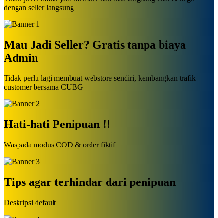
dengan seller langsung
Mau Jadi Seller? Gratis tanpa biaya
Admin
Tidak perlu lagi membuat webstore sendiri, kembangkan trafik
customer bersama CUBG
Hati-hati Penipuan !!
Waspada modus COD & order fiktif
Tips agar terhindar dari penipuan
Deskripsi default