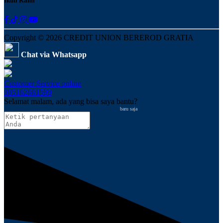
Ikuti Kami
Copyright © 2026 CREDIT UNION BEREROD GRATIA
Chat via Whatsapp
Customer Service
online
085162661599
Selamat malam, ada yang bisa saya bantu?
baru saja