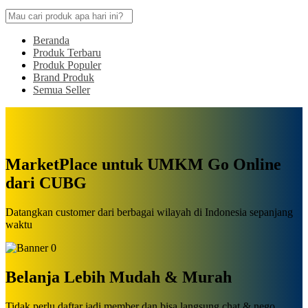
Beranda
Produk Terbaru
Produk Populer
Brand Produk
Semua Seller
MarketPlace untuk UMKM Go Online
dari CUBG
Datangkan customer dari berbagai wilayah di Indonesia sepanjang
waktu
Belanja Lebih Mudah & Murah
Tidak perlu daftar jadi member dan bisa langsung chat & nego